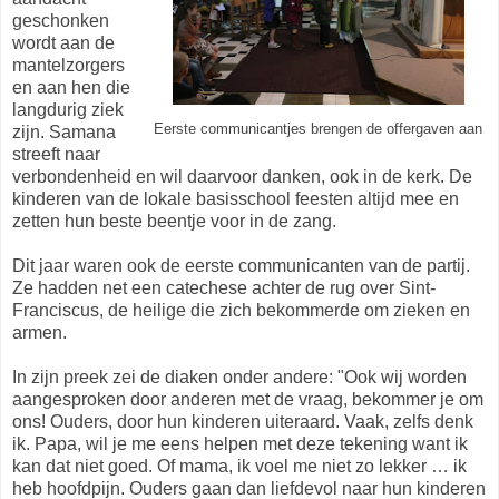
geschonken
wordt aan de
mantelzorgers
en aan hen die
langdurig ziek
Eerste communicantjes brengen de offergaven aan
zijn. Samana
streeft naar
verbondenheid en wil daarvoor danken, ook in de kerk. De
kinderen van de lokale basisschool feesten altijd mee en
zetten hun beste beentje voor in de zang.
Dit jaar waren ook de eerste communicanten van de partij.
Ze hadden net een catechese achter de rug over Sint-
Franciscus, de heilige die zich bekommerde om zieken en
armen.
In zijn preek zei de diaken onder andere: "Ook wij worden
aangesproken door anderen met de vraag, bekommer je om
ons! Ouders, door hun kinderen uiteraard. Vaak, zelfs denk
ik. Papa, wil je me eens helpen met deze tekening want ik
kan dat niet goed. Of mama, ik voel me niet zo lekker … ik
heb hoofdpijn. Ouders gaan dan liefdevol naar hun kinderen