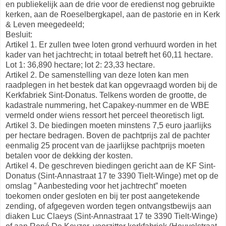
en publiekelijk aan de drie voor de eredienst nog gebruikte
kerken, aan de Roeselbergkapel, aan de pastorie en in Kerk
& Leven meegedeeld;
Besluit:
Artikel 1. Er zullen twee loten grond verhuurd worden in het
kader van het jachtrecht; in totaal betreft het 60,11 hectare.
Lot 1: 36,890 hectare; lot 2: 23,33 hectare.
Artikel 2. De samenstelling van deze loten kan men
raadplegen in het bestek dat kan opgevraagd worden bij de
Kerkfabriek Sint-Donatus. Telkens worden de grootte, de
kadastrale nummering, het Capakey-nummer en de WBE
vermeld onder wiens ressort het perceel theoretisch ligt.
Artikel 3. De biedingen moeten minstens 7,5 euro jaarlijks
per hectare bedragen. Boven de pachtprijs zal de pachter
eenmalig 25 procent van de jaarlijkse pachtprijs moeten
betalen voor de dekking der kosten.
Artikel 4. De geschreven biedingen gericht aan de KF Sint-
Donatus (Sint-Annastraat 17 te 3390 Tielt-Winge) met op de
omslag ” Aanbesteding voor het jachtrecht” moeten
toekomen onder gesloten en bij ter post aangetekende
zending, of afgegeven worden tegen ontvangstbewijs aan
diaken Luc Claeys (Sint-Annastraat 17 te 3390 Tielt-Winge)