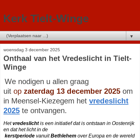
Kerk Tielt-Winge
▼
woensdag 3 december 2025
Onthaal van het Vredeslicht in Tielt-
Winge
We nodigen u allen graag
uit
op
zaterdag 13 december 2025
om
in
Meensel-Kiezegem het
vredeslicht
2025
te ontvangen.
Het
vredeslicht
is een initiatief dat is ontstaan in Oostenrijk
en dat het licht in de
kerstperiode
vanuit
Bethlehem
over Europa en de wereld