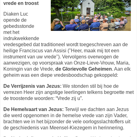
vrede en troost
Diaken Luc
opende de
gebedsstonde
met het
indrukwekkende
vredesgebed dat traditioneel wordt toegeschreven aan de
heilige Franciscus van Assisi ("Heer, maak mij tot een
instrument van uw vrede"). Vervolgens overwogen de
aanwezigen, op voorspraak van Onze-Lieve-Vrouw, Maria,
Koningin van de Vrede,
de Glorievolle Geheimen
. Aan elk
geheim was een diepe vredesboodschap gekoppeld:
De Verrijzenis van Jezus:
We stonden stil bij hoe de
verrezen Heer zijn angstige leerlingen telkens begroette met
de troostende woorden: “Vrede zij u”.
De Hemelvaart van Jezus:
Terwijl we dachten aan Jezus
die werd opgenomen in de hemelse vrede van zijn Vader,
brachten we in het bijzonder de vele oorlogsslachtoffers uit
de geschiedenis van Meensel-Kiezegem in herinnering.