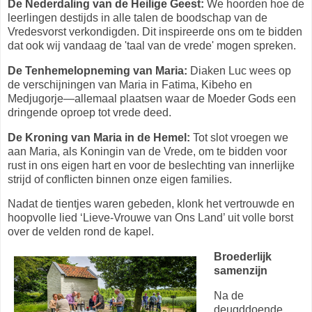
De Nederdaling van de Heilige Geest:
We hoorden hoe de
leerlingen destijds in alle talen de boodschap van de
Vredesvorst verkondigden. Dit inspireerde ons om te bidden
dat ook wij vandaag de 'taal van de vrede' mogen spreken.
De Tenhemelopneming van Maria:
Diaken Luc wees op
de verschijningen van Maria in Fatima, Kibeho en
Medjugorje—allemaal plaatsen waar de Moeder Gods een
dringende oproep tot vrede deed.
De Kroning van Maria in de Hemel:
Tot slot vroegen we
aan Maria, als Koningin van de Vrede, om te bidden voor
rust in ons eigen hart en voor de beslechting van innerlijke
strijd of conflicten binnen onze eigen families.
Nadat de tientjes waren gebeden, klonk het vertrouwde en
hoopvolle lied ‘Lieve-Vrouwe van Ons Land’ uit volle borst
over de velden rond de kapel.
Broederlijk
samenzijn
Na de
deugddoende