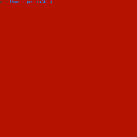
n op:
Reacties posten (Atom)