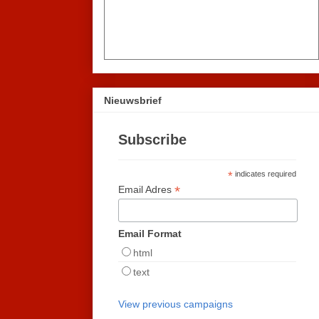
Nieuwsbrief
Subscribe
*
indicates required
*
Email Adres
Email Format
html
text
View previous campaigns