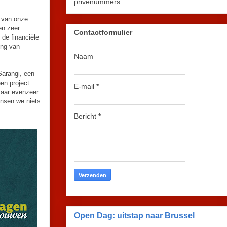
privénummers
k van onze
en zeer
Contactformulier
 de financiële
ing van
Naam
Sarangi, een
en project
E-mail
*
 maar evenzeer
ensen we niets
Bericht
*
Open Dag: uitstap naar Brussel