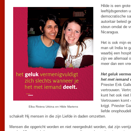
Hilde is een gro
leeftijdsgenoten 
democratische sa
autoritair beleid 
steun omdat de vr
Nicaragua.
Het is ook mijn e
man uit India te 
waarbij een hospi
zijn we allemaal
meer dan een vre
Het geluk vermen
het met iemand d
Priester Erik Gall
vertrouwen. Vertro
kunt het ook niet 
Vertrouwen komt e
krijgt. Priester G
Elba Riviera Urbina en Hilde Martens
liefde onophoudeli
schakelt Hij mensen in die zijn Liefde in daden omzetten.
Mensen die opgericht worden en niet neergedrukt worden, dat zijn verrij