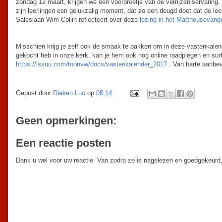
zondag 12 maart, krijgen we een voorproefje van de verrijzeniservarin
zijn leerlingen een gelukzalig moment, dat zo een deugd doet dat de leer
Salesiaan Wim Collin reflecteert over deze
lezing in het Mattheusevange
Misschien krijg je zelf ook de smaak te pakken om in deze vastenkalend
gekocht heb in onze kerk, kan je hem ook nog online raadplegen en sur
https://issuu.com/toonvw/docs/vastenkalender_2017
. Van harte aanbev
Gepost door
Diaken Luc
op
08:14
Geen opmerkingen:
Een reactie posten
Dank u wel voor uw reactie. Van zodra ze is nagelezen en goedgekeurd,