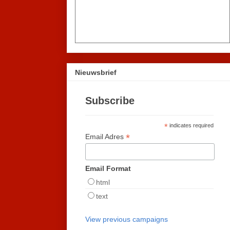
Nieuwsbrief
Subscribe
*
indicates required
*
Email Adres
Email Format
html
text
View previous campaigns