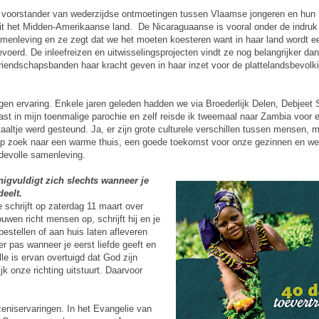
te voorstander van wederzijdse ontmoetingen tussen Vlaamse jongeren en hun
uit het Midden-Amerikaanse land. De Nicaraguaanse is vooral onder de indru
menleving en ze zegt dat we het moeten koesteren want in haar land wordt e
gevoerd. De inleefreizen en uitwisselingsprojecten vindt ze nog belangrijker dan
iendschapsbanden haar kracht geven in haar inzet voor de plattelandsbevolk
igen ervaring. Enkele jaren geleden hadden we via Broederlijk Delen, Debjeet 
gast in mijn toenmalige parochie en zelf reisde ik tweemaal naar Zambia voor e
taaltje werd gesteund. Ja, er zijn grote culturele verschillen tussen mensen,
 op zoek naar een warme thuis, een goede toekomst voor onze gezinnen en w
devolle samenleving.
igvuldigt zich slechts wanneer je
eelt.
e schrijft op zaterdag 11 maart over
uwen richt mensen op, schrijft hij en je
bestellen of aan huis laten afleveren
r pas wanneer je eerst liefde geeft en
alle is ervan overtuigd dat God zijn
jk onze richting uitstuurt. Daarvoor
zeniservaringen. In het Evangelie van