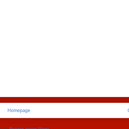
Homepage
n op:
Reacties posten (Atom)