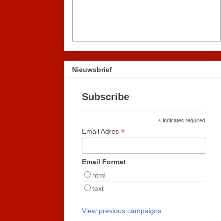
Nieuwsbrief
Subscribe
*
indicates required
*
Email Adres
Email Format
html
text
View previous campaigns