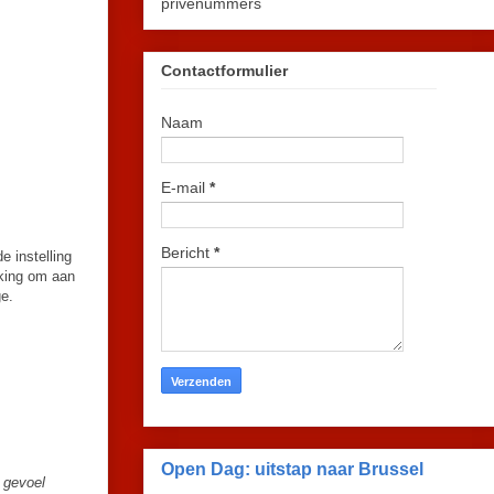
privénummers
Contactformulier
Naam
E-mail
*
Bericht
*
e instelling
king om aan
ge.
Open Dag: uitstap naar Brussel
 gevoel