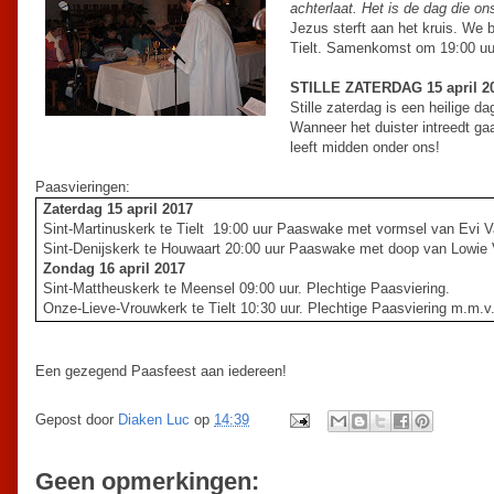
achterlaat. Het is de dag die on
Jezus sterft aan het kruis. We 
Tielt. Samenkomst om 19:00 uur
STILLE ZATERDAG 15 april 2
Stille zaterdag is een heilige da
Wanneer het duister intreedt ga
leeft midden onder ons!
Paasvieringen:
Zaterdag 15 april 2017
Sint-Martinuskerk te Tielt 19:00 uur Paaswake met vormsel van Evi 
Sint-Denijskerk te Houwaart 20:00 uur Paaswake met doop van Lowie
Zondag 16 april 2017
Sint-Mattheuskerk te Meensel 09:00 uur. Plechtige Paasviering.
Onze-Lieve-Vrouwkerk te Tielt 10:30 uur. Plechtige Paasviering m.m.v.
Een gezegend Paasfeest aan iedereen!
Gepost door
Diaken Luc
op
14:39
Geen opmerkingen: