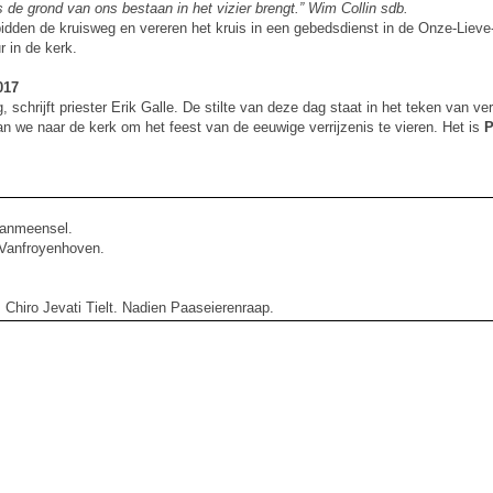
s de grond van ons bestaan in het vizier brengt.” Wim Collin sdb.
bidden de kruisweg en vereren het kruis in een gebedsdienst in de Onze-Liev
 in de kerk.
017
g, schrijft priester Erik Galle. De stilte van deze dag staat in het teken van v
an we naar de kerk om het feest van de eeuwige verrijzenis te vieren. Het is
P
Vanmeensel.
 Vanfroyenhoven.
 Chiro Jevati Tielt. Nadien Paaseierenraap.