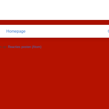
Homepage
n op:
Reacties posten (Atom)