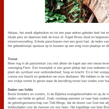
Helaas, het wordt afgebroken en tot een paar weken geleden leek het er
lokale pers en daarmee leek de kous af. Kapel Broos dood en begraven
stroomversnelling. Enkele parochianen met een groot hart, de leden va
het gebedshuisje opnieuw op te bouwen op een enig mooi plaatsje en di
Troost
Meer nog in de pastorietuin zou niet alleen de kapel aan een nieuw leve
vereniging Ferm. Een troostplek is een groen plekje dat voor iedereen 
plant als symbool voor verbondenheid, hoop en kracht. En in het voorja
corona ons bracht en gedenken we onze dierbaren. We hebben in de voo
een stukje ruimte te geven waar de bevolking troost kan vinden voor 
Daden van liefde
Beste broeders en zusters, In de Bijbelse evangelieverhalen en op de v
daden van liefde en geloof. Zoals vandaag wanneer ze naar haar oudere
de geloofsgemeenschap van Tielt-Winge, dat de droom van God niet afge
liefdesdaden voor de mensen om ons heen. Het kapelletje van boer Bro