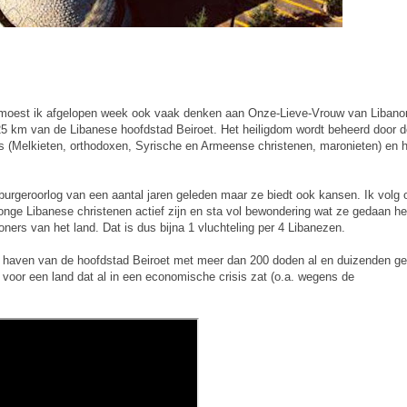
moest ik afgelopen week ook vaak denken aan Onze-Lieve-Vrouw van Libanon
25 km van de Libanese hoofdstad Beiroet. Het heiligdom wordt beheerd door 
ies (Melkieten, orthodoxen, Syrische en Armeense christenen, maronieten) en 
burgeroorlog van een aantal jaren geleden maar ze biedt ook kansen. Ik volg 
 jonge Libanese christenen actief zijn en sta vol bewondering wat ze gedaan h
oners van het land. Dat is dus bijna 1 vluchteling per 4 Libanezen.
e haven van de hoofdstad Beiroet met meer dan 200 doden al en duizenden g
voor een land dat al in een economische crisis zat (o.a. wegens de