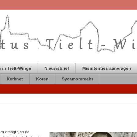
 in Tielt-Winge
Nieuwsbrief
Misintenties aanvragen
Kerknet
Koren
Sycamorereeks
aam draagt van de