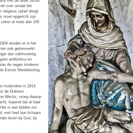
Maria met de dode Jezus
hef over omdat het
 religieus ophef dreigt
s moet opgericht zijn
s zeker al meer dan 100
1904 worden er in het
chter ook gekenmerkt
oger dan vijfenveertig
geen antibiotica en
Van de negen kinderen
r de Eerste Wereldoorlog
n huidziekte in 1914,
or de Duitsers
ine Weckx, vroeg daarop
cht, hopend dat al haar
Het is een bidden om
id, met heel hun lichaam
er leven bij God, bij