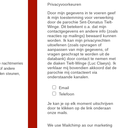
Privacyvoorkeuren
Door mijn gegevens in te voeren geef
ik mijn toestemming voor verwerking
door de parochie Sint-Donatus Tielt-
Winge. Dit betekent o.a. dat mijn
contactgegevens en andere info (zoals
reacties op mailings) bewaard kunnen
worden. Ik kan mijn privacyrechten
uitoefenen (zoals opvragen of
aanpassen van mijn gegevens, of
vragen geschrapt te worden uit de
databank) door contact te nemen met
de diaken Tielt-Winge (Luc Claeys). Ik
e nachtmerries
verklaar mij bovendien akkoord dat de
 of andere
parochie mij contacteert via
den steunen,
onderstaande kanalen.
Email
Telefoon
Je kan je op elk moment uitschrijven
door te klikken op de link onderaan
onze mails.
We use Mailchimp as our marketing