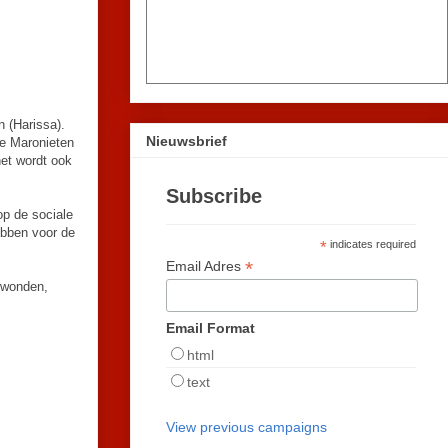
 (Harissa).
Nieuwsbrief
de Maronieten
het wordt ook
Subscribe
op de sociale
ebben voor de
*
indicates required
*
Email Adres
ewonden,
Email Format
html
text
View previous campaigns