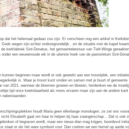
op dat het helemaal gedaan zou zijn. Er verscheen nog een artikel in Kerk&le
. Gods wegen zijn echter ondoorgrondelijk…en de situatie met de kapel kwam
n de kerkfabriek Sint-Donatus, het gemeentebestuur van Tielt-Winge geraakt
t onder een eeuwenoude eik in de uiterste hoek van de pastorietuin Sint-Don
n kunnen beginnen maar wordt er ook gewerkt aan een troostplek, een initiati
toegankelijk is. Waar je troost kunt vinden en samen met je buurt of gemeente
ar van 2021, wanneer de bloemen groeien en bloeien, herdenken we de moeilij
rbije tijd onze kwetsbaarheid als mens ervaren maar zijn aan de andere kan
hun nabestaanden.
erschijningsplekken houdt Maria geen ellenlange monologen; ze zet ons voora
 nicht Elisabeth gaat om haar te helpen bij haar zwangerschap… Dat is ook 
broken of begraven wordt, maar een nieuw élan mag krijgen, boordevol initia
os staat er als het ware symbool voor. Dan creëren we een hemel op aarde 