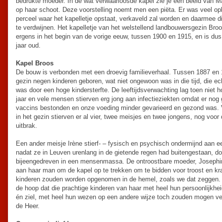
bedrukte moeder. In de wat verwaarloosde kapel zie je een beeld van 
op haar schoot. Deze voorstelling noemt men een piëta. Er was veel op
perceel waar het kapelletje opstaat, verkaveld zal worden en daarmee dit
te verdwijnen. Het kapelletje van het welstellend landbouwersgezin Broo
ergens in het begin van de vorige eeuw, tussen 1900 en 1915, en is du
jaar oud.
Kapel Broos
De bouw is verbonden met een droevig familieverhaal. Tussen 1887 en 
gezin negen kinderen geboren, wat niet ongewoon was in die tijd, die e
was door een hoge kindersterfte. De leeftijdsverwachting lag toen niet h
jaar en vele mensen stierven erg jong aan infectieziekten omdat er nog 
vaccins bestonden en onze voeding minder gevarieerd en gezond was. 
in het gezin stierven er al vier, twee meisjes en twee jongens, nog voo
uitbrak.
Een ander meisje Irène stierf- – fysisch en psychisch ondermijnd aan ee
nadat ze in Leuven urenlang in de gietende regen had buitengestaan, do
bijeengedreven in een mensenmassa. De ontroostbare moeder, Joseph
aan haar man om de kapel op te trekken om te bidden voor troost en kra
kinderen zouden worden opgenomen in de hemel, zoals we dat zeggen. 
de hoop dat die prachtige kinderen van haar met heel hun persoonlijkhe
én ziel, met heel hun wezen op een andere wijze toch zouden mogen verd
de Heer.