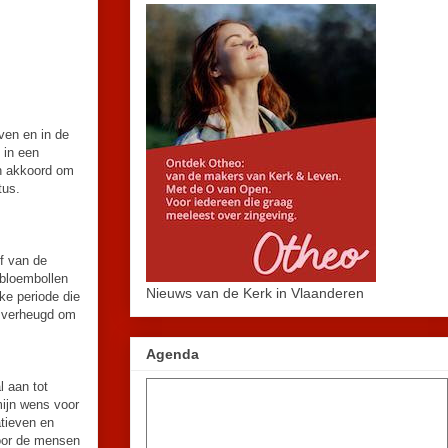
ven en in de
 in een
en akkoord om
atus.
ef van de
 bloembollen
Nieuws van de Kerk in Vlaanderen
ke periode die
t verheugd om
Agenda
l aan tot
mijn wens voor
tieven en
voor de mensen