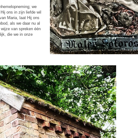
enhemelopneming; we
ij ons in zijn liefde wil
n Maria, laat Hij ons
nbod, als we daar nu al
j wijze van spreken één
ijk, die we in onze