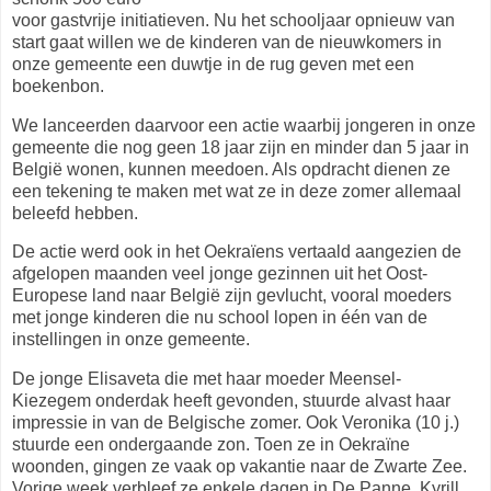
voor gastvrije initiatieven. Nu het schooljaar opnieuw van
start gaat willen we de kinderen van de nieuwkomers in
onze gemeente een duwtje in de rug geven met een
boekenbon.
We lanceerden daarvoor een actie waarbij jongeren in onze
gemeente die nog geen 18 jaar zijn en minder dan 5 jaar in
België wonen, kunnen meedoen. Als opdracht dienen ze
een tekening te maken met wat ze in deze zomer allemaal
beleefd hebben.
De actie werd ook in het Oekraïens vertaald aangezien de
afgelopen maanden veel jonge gezinnen uit het Oost-
Europese land naar België zijn gevlucht, vooral moeders
met jonge kinderen die nu school lopen in één van de
instellingen in onze gemeente.
De jonge Elisaveta die met haar moeder Meensel-
Kiezegem onderdak heeft gevonden, stuurde alvast haar
impressie in van de Belgische zomer. Ook Veronika (10 j.)
stuurde een ondergaande zon. Toen ze in Oekraïne
woonden, gingen ze vaak op vakantie naar de Zwarte Zee.
Vorige week verbleef ze enkele dagen in De Panne. Kyrill