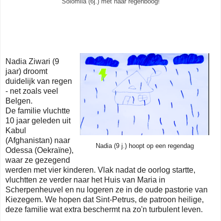
Solomiia (6j.) met haar regenboog!
Nadia Ziwari (9
jaar)
droomt
duidelijk van regen
- net zoals veel
Belgen.
De familie vluchtte
10 jaar geleden uit
Kabul
(Afghanistan) naar
Nadia (9 j.) hoopt op een regendag
Odessa (Oekraïne),
waar ze gezegend
werden met vier kinderen.
Vlak nadat de oorlog startte,
vluchtten ze verder naar het Huis van Maria in
Scherpenheuvel en nu logeren ze in de oude pastorie van
Kiezegem.
We hopen dat Sint-Petrus, de patroon heilige,
deze familie wat extra beschermt na zo'n turbulent leven.