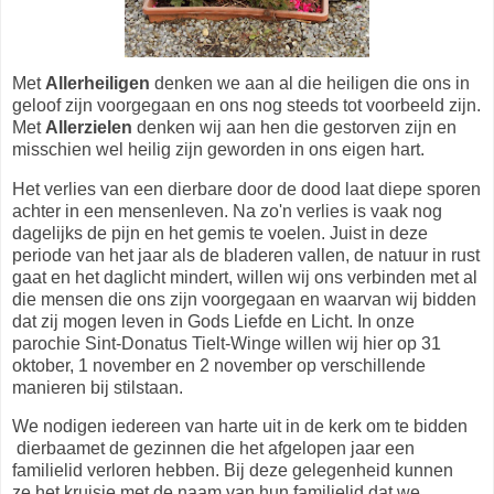
Met
Allerheiligen
denken we aan al die heiligen die ons in
geloof zijn voorgegaan en ons nog steeds tot voorbeeld zijn.
Met
Allerzielen
denken wij aan hen die gestorven zijn en
misschien wel heilig zijn geworden in ons eigen hart.
Het verlies van een dierbare door de dood laat diepe sporen
achter in een mensenleven. Na zo'n verlies is vaak nog
dagelijks de pijn en het gemis te voelen. Juist in deze
periode van het jaar als de bladeren vallen, de natuur in rust
gaat en het daglicht mindert, willen wij ons verbinden met al
die mensen die ons zijn voorgegaan en waarvan wij bidden
dat zij mogen leven in Gods Liefde en Licht. In onze
parochie Sint-Donatus Tielt-Winge willen wij hier op 31
oktober, 1 november en 2 november op verschillende
manieren bij stilstaan.
We nodigen iedereen van harte uit in de kerk om te bidden
dierbaamet de gezinnen die het afgelopen jaar een
familielid verloren hebben. Bij deze gelegenheid kunnen
ze het kruisje met de naam van hun familielid dat we