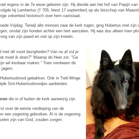
oet ergens in de 7e eeuw geboren zijn. Hij diende aan het hof van Pepijn van
r volgde hij Lambertus († 705; feest 17 september) op als bisschop van Maastri
enige zekerheid historisch over hem vaststaat.
ede Vrijdag. Terwijl alle mensen naar de kerk togen, ging Hubertus met zijn v
en, omdat zijn honden achter een hert aanzaten. Hij was dus alleen toen plot
ong van zijn paard en viel op zijn knieën.
d met dit soort bezigheden? Van nu af zul je
at moet ik doen?" Waarop de Heer zei:
"Ga
mijn wil kenbaar maken."
Toen verdween de
 jagers.
er Hubertusbrood gebakken. Ook in Tielt-Winge
jde Sint-Hubertusbroodjes aanbieden.
eren
die in of buiten de kerk aanwezig zijn.
rst over de eerste verdieping van de
en een zegening gebruiken. Al is de zegening
pselen zijn van God, zouden zorgen.