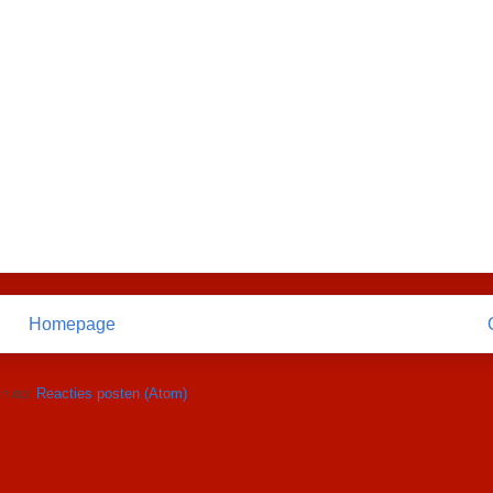
Homepage
n op:
Reacties posten (Atom)