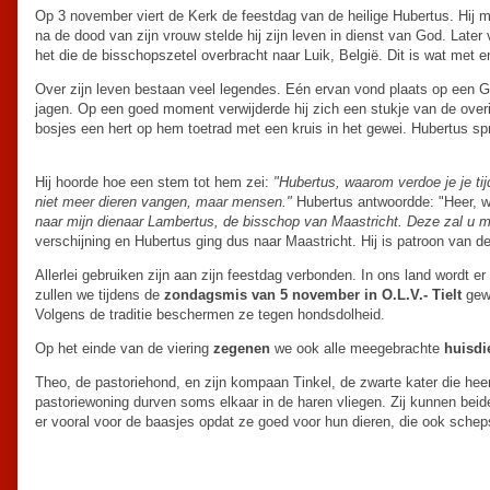
Op 3 november viert de Kerk de feestdag van de heilige Hubertus. Hij m
na de dood van zijn vrouw stelde hij zijn leven in dienst van God. Late
het die de bisschopszetel overbracht naar Luik, België. Dit is wat met 
Over zijn leven bestaan veel legendes. Eén ervan vond plaats op een Go
jagen. Op een goed moment verwijderde hij zich een stukje van de overig
bosjes een hert op hem toetrad met een kruis in het gewei. Hubertus spr
Hij hoorde hoe een stem tot hem zei:
"Hubertus, waarom verdoe je je tij
niet meer dieren vangen, maar mensen."
Hubertus antwoordde: "Heer, w
naar mijn dienaar Lambertus, de bisschop van Maastricht. Deze zal u 
verschijning en Hubertus ging dus naar Maastricht. Hij is patroon van de
Allerlei gebruiken zijn aan zijn feestdag verbonden. In ons land wordt 
zullen we tijdens de
zondagsmis van 5 november in O.L.V.- Tielt
gewi
Volgens de traditie beschermen ze tegen hondsdolheid.
Op het einde van de viering
zegenen
we ook alle meegebrachte
huisdi
Theo, de pastoriehond, en zijn kompaan Tinkel, de zwarte kater die hee
pastoriewoning durven soms elkaar in de haren vliegen. Zij kunnen beid
er vooral voor de baasjes opdat ze goed voor hun dieren, die ook sche