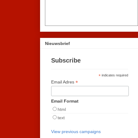
Nieuwsbrief
Subscribe
*
indicates required
*
Email Adres
Email Format
html
text
View previous campaigns