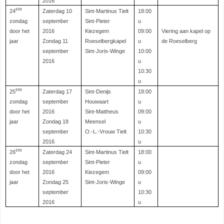
2016
ste
24
Zaterdag 10
Sint-Martinus Tielt
18:00
zondag
september
Sint-Pieter
u
door het
2016
Kiezegem
09:00
Viering aan kapel op
jaar
Zondag 11
Roeselbergkapel
u
de Roeselberg
september
Sint-Joris-Winge
10:00
2016
u
10:30
u
ste
25
Zaterdag 17
Sint-Denijs
18:00
zondag
september
Houwaart
u
door het
2016
Sint-Mattheus
09:00
jaar
Zondag 18
Meensel
u
september
O.-L.-Vrouw Tielt
10:30
2016
u
ste
26
Zaterdag 24
Sint-Martinus Tielt
18:00
zondag
september
Sint-Pieter
u
door het
2016
Kiezegem
09:00
jaar
Zondag 25
Sint-Joris-Winge
u
september
10:30
2016
u