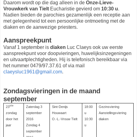
Daarom wordt op die dag alleen in de
Onze-Lieve-
Vrouwkerk van Tielt
Eucharistie gevierd om
10:30 u
.
Nadien bieden de parochies gezamenlijk een receptie aan
met gelegenheid tot een persoonlijke ontmoeting met de
diaken en de aanwezige priesters.
Aanspreekpunt
Vanaf 1 september is
diaken
Luc Claeys ook uw eerste
aanspreekpunt voor doopvieringen, huwelijksinzegeningen
en uitvaartplechtigheden. Hij is telefonisch bereikbaar via
het nummer 0479/97.37.61 of via mail
claeysluc1961@gmail.com
.
Zondagsvieringen in de maand
september
ste
23
Zaterdag 3
Sint-Denijs
18:00
Gezinsviering
zondag
september
Houwaart
u
Aanstellingsviering
door het
2016
O.-L.-Vrouw Tielt
10:30
diaken
jaar
Zondag 4
u
september