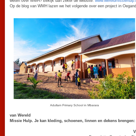
weten over WMH? Bekijk dan zeker de website:
www.wereldmissiehulp.
Op de blog van WMH lazen we het volgende over een project in Oegand
Adullam Primary School in Mbarara
van Wereld
Missie Hulp. Je kan kleding, schoenen, linnen en dekens brengen:
V