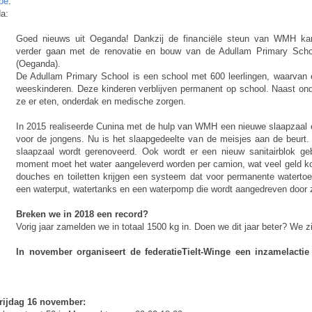
be
.
a:
Goed nieuws uit Oeganda! Dankzij de financiële steun van WMH k
verder gaan met de renovatie en bouw van de Adullam Primary Scho
(Oeganda).
De Adullam Primary School is een school met 600 leerlingen, waarvan 
weeskinderen. Deze kinderen verblijven permanent op school. Naast onde
ze er eten, onderdak en medische zorgen.
In 2015 realiseerde Cunina met de hulp van WMH een nieuwe slaapzaal e
voor de jongens. Nu is het slaapgedeelte van de meisjes aan de beurt
slaapzaal wordt gerenoveerd. Ook wordt er een nieuw sanitairblok ge
moment moet het water aangeleverd worden per camion, wat veel geld k
douches en toiletten krijgen een systeem dat voor permanente watertoe
een waterput, watertanks en een waterpomp die wordt aangedreven door 
Breken we in 2018 een record?
Vorig jaar zamelden we in totaal 1500 kg in. Doen we dit jaar beter? We z
In november organiseert de federatieTielt-Winge een inzamelactie
rijdag 16 november: