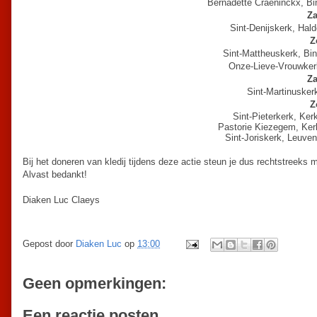
Bernadette Craeninckx, Bi
Za
Sint-Denijskerk, Hal
Z
Sint-Mattheuskerk, Bi
Onze-Lieve-Vrouwkerk
Za
Sint-Martinuskerk
Z
Sint-Pieterkerk, Ke
Pastorie Kiezegem, Ker
Sint-Joriskerk, Leuve
Bij het doneren van kledij tijdens deze actie steun je dus rechtstreeks
Alvast bedankt!
Diaken Luc Claeys
Gepost door
Diaken Luc
op
13:00
Geen opmerkingen:
Een reactie posten