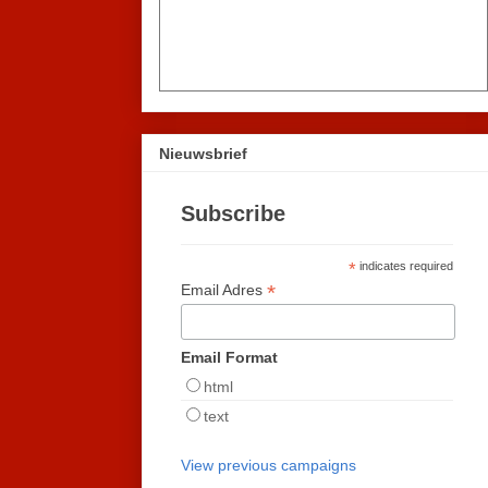
Nieuwsbrief
Subscribe
*
indicates required
*
Email Adres
Email Format
html
text
View previous campaigns