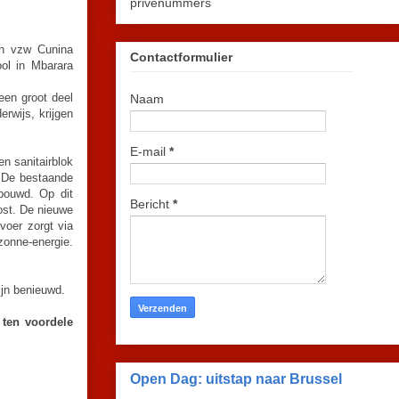
privénummers
an vzw Cunina
Contactformulier
ol in Mbarara
een groot deel
Naam
rwijs, krijgen
E-mail
*
n sanitairblok
. De bestaande
bouwd. Op dit
Bericht
*
ost. De nieuwe
voer zorgt via
zonne-energie.
ijn benieuwd.
 ten voordele
Open Dag: uitstap naar Brussel