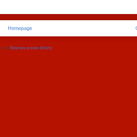
Homepage
n op:
Reacties posten (Atom)