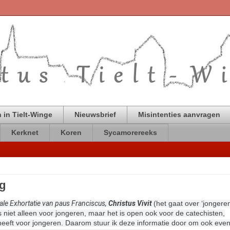
 in Tielt-Winge
Nieuwsbrief
Misintenties aanvragen
Kerknet
Koren
Sycamorereeks
ng
le Exhortatie van paus Franciscus,
Christus Vivit
(het gaat over ‘jongere
 niet alleen voor jongeren, maar het is open ook voor de catechisten,
 heeft voor jongeren. Daarom stuur ik deze informatie door om ook even