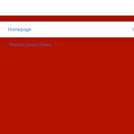
Homepage
n op:
Reacties posten (Atom)