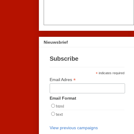
Nieuwsbrief
Subscribe
*
indicates required
*
Email Adres
Email Format
html
text
View previous campaigns