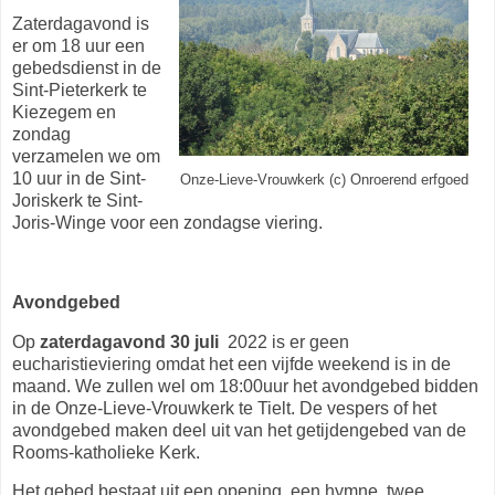
Zaterdagavond is
er om 18 uur een
gebedsdienst in de
Sint-Pieterkerk te
Kiezegem en
zondag
verzamelen we om
10 uur in de Sint-
Onze-Lieve-Vrouwkerk (c) Onroerend erfgoed
Joriskerk te Sint-
Joris-Winge voor een zondagse viering.
Avondgebed
Op
zaterdagavond 30 juli
2022 is er geen
eucharistieviering omdat het een vijfde weekend is in de
maand. We zullen wel om 18:00uur het avondgebed bidden
in de
Onze-Lieve-Vrouwkerk
te Tielt. De vespers of het
avondgebed maken deel uit van het getijdengebed van de
Rooms-katholieke Kerk.
Het gebed bestaat uit een opening, een hymne, twee