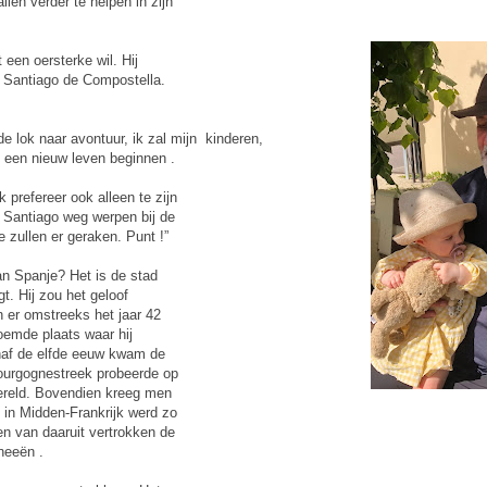
len verder te helpen in zijn
een oersterke wil. Hij
r Santiago de Compostella.
 de lok naar avontuur, ik zal mijn kinderen,
, een nieuw leven beginnen .
 prefereer ook alleen te zijn
or Santiago weg werpen bij de
 zullen er geraken. Punt !”
an Spanje? Het is de stad
t. Hij zou het geloof
 er omstreeks het jaar 42
noemde plaats waar hij
anaf de elfde eeuw kwam de
ourgognestreek probeerde op
wereld. Bovendien kreeg men
in Midden-Frankrijk werd zo
n van daaruit vertrokken de
neeën .