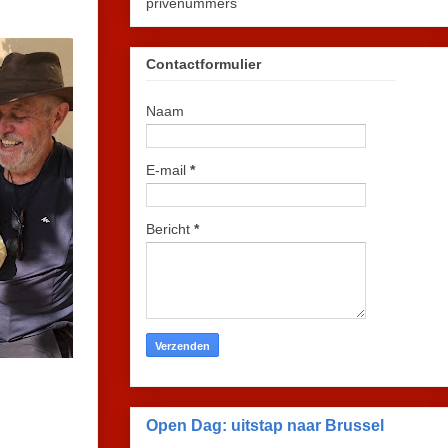
privénummers
Contactformulier
Naam
E-mail
*
Bericht
*
Open Dag: uitstap naar Brussel