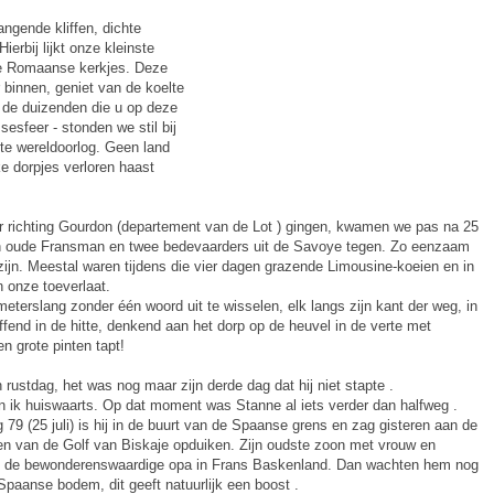
ngende kliffen, dichte
erbij lijkt onze kleinste
e Romaanse kerkjes. Deze
r binnen, geniet van de koelte
k de duizenden die u op deze
sesfeer - stonden we stil bij
te wereldoorlog. Geen land
e dorpjes verloren haast
richting Gourdon (departement van de Lot ) gingen, kwamen we pas na 25
en oude Fransman en twee bedevaarders uit de Savoye tegen. Zo eenzaam
zijn. Meestal waren tijdens die vier dagen grazende Limousine-koeien en in
n onze toeverlaat.
terslang zonder één woord uit te wisselen, elk langs zijn kant der weg, in
fend in de hitte, denkend aan het dorp op de heuvel in de verte met
n grote pinten tapt!
ustdag, het was nog maar zijn derde dag dat hij niet stapte .
 ik huiswaarts. Op dat moment was Stanne al iets verder dan halfweg .
dag 79 (25 juli) is hij in de buurt van de Spaanse grens en zag gisteren aan de
en van de Golf van Biskaje opduiken. Zijn oudste zoon met vrouw en
n de bewonderenswaardige opa in Frans Baskenland. Dan wachten hem nog
Spaanse bodem, dit geeft natuurlijk een boost .