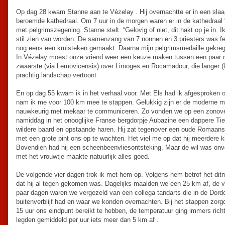
Op dag 28 kwam Stanne aan te Vézelay . Hij overnachtte er in een sla
beroemde kathedraal. Om 7 uur in de morgen waren er in de kathedraal 
met pelgrimszegening. Stanne stelt: “Gelovig of niet, dit hakt op je in. 
stil zien van worden. De samenzang van 7 nonnen en 3 priesters was f
nog eens een kruisteken gemaakt. Daarna mijn pelgrimsmedaille gekrege
In Vézelay moest onze vriend weer een keuze maken tussen een paar rou
zwaarste (via Lemovicensis) over Limoges en Rocamadour, die langer 
prachtig landschap vertoont.
En op dag 55 kwam ik in het verhaal voor. Met Els had ik afgesproken o
nam ik me voor 100 km mee te stappen. Gelukkig zijn er de moderne mi
nauwkeurig met mekaar te communiceren. Zo vonden we op een zonover
namiddag in het onooglijke Franse bergdorpje Aubazine een dappere Tie
wildere baard en opstaande haren. Hij zat tegenover een oude Romaanse
met een grote pint ons op te wachten. Het viel me op dat hij meerdere 
Bovendien had hij een scheenbeenvliesontsteking. Maar de wil was onve
met het vrouwtje maakte natuurlijk alles goed.
De volgende vier dagen trok ik met hem op. Volgens hem betrof het ditm
dat hij al tegen gekomen was. Dagelijks maalden we een 25 km af, de v
paar dagen waren we vergezeld van een collega tandarts die in de Dord
buitenverblijf had en waar we konden overnachten. Bij het stappen zorg
15 uur ons eindpunt bereikt te hebben, de temperatuur ging immers rich
legden gemiddeld per uur iets meer dan 5 km af .