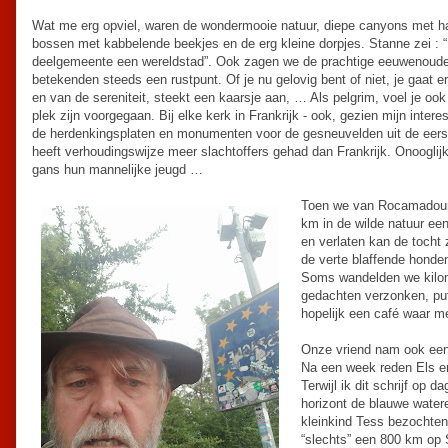
Wat me erg opviel, waren de wondermooie natuur, diepe canyons met ha
bossen met kabbelende beekjes en de erg kleine dorpjes. Stanne zei : “Hi
deelgemeente een wereldstad”. Ook zagen we de prachtige eeuwenoud
betekenden steeds een rustpunt. Of je nu gelovig bent of niet, je gaat e
en van de sereniteit, steekt een kaarsje aan, … Als pelgrim, voel je oo
plek zijn voorgegaan. Bij elke kerk in Frankrijk - ook, gezien mijn interes
de herdenkingsplaten en monumenten voor de gesneuvelden uit de eers
heeft verhoudingswijze meer slachtoffers gehad dan Frankrijk. Onooglijk
gans hun mannelijke jeugd …
Toen we van Rocamadour 
km in de wilde natuur e
en verlaten kan de tocht 
de verte blaffende honde
Soms wandelden we kilome
gedachten verzonken, puf
hopelijk een café waar me
Onze vriend nam ook een r
Na een week reden Els en
Terwijl ik dit schrijf op 
horizont de blauwe water
kleinkind Tess bezochte
“slechts” een 800 km op 