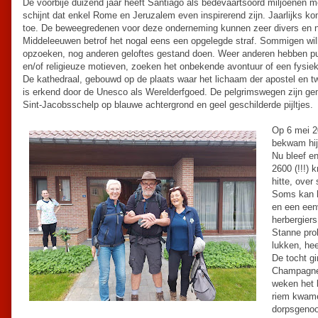
De voorbije duizend jaar heeft Santiago als bedevaartsoord miljoenen 
schijnt dat enkel Rome en Jeruzalem even inspirerend zijn. Jaarlijks k
toe. De beweegredenen voor deze onderneming kunnen zeer divers en nie
Middeleeuwen betrof het nogal eens een opgelegde straf. Sommigen wil
opzoeken, nog anderen geloftes gestand doen. Weer anderen hebben p
en/of religieuze motieven, zoeken het onbekende avontuur of een fysieke
De kathedraal, gebouwd op de plaats waar het lichaam der apostel en t
is erkend door de Unesco als Werelderfgoed. De pelgrimswegen zijn ge
Sint-Jacobsschelp op blauwe achtergrond en geel geschilderde pijltjes.
Op 6 mei 2
bekwam hij 
Nu bleef e
2600 (!!!) 
hitte, over
Soms kan hi
en een eenv
herbergiers
Stanne prob
lukken, hee
De tocht g
Champagnes
weken het 
riem kwame
dorpsgenoo