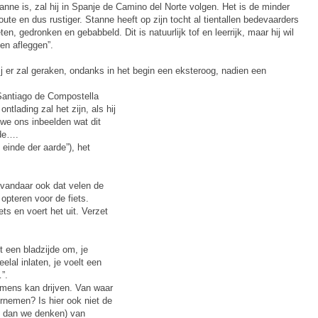
anne is, zal hij in Spanje de Camino del Norte volgen. Het is de minder
oute en dus rustiger. Stanne heeft op zijn tocht al tientallen bedevaarders
n, gedronken en gebabbeld. Dit is natuurlijk tof en leerrijk, maar hij wil
en afleggen”.
ij er zal geraken, ondanks in het begin een eksteroog, nadien een
n Santiago de Compostella
tlading zal het zijn, als hij
we ons inbeelden wat dit
gde….
 einde der aarde”), het
 vandaar ook dat velen de
opteren voor de fiets.
ets en voert het uit. Verzet
t een bladzijde om, je
elal inlaten, je voelt een
”.
n mens kan drijven. Van waar
nemen? Is hier ook niet de
ns dan we denken) van