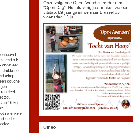
Onze volgende Open Avond is eerder een
“Open Dag”. Net als vorig jaar maken we een
uitstap. Dit jaar gaan we naar Brussel op
woensdag 15 ju...
penheuvel
svriendin Els.
- ongeveer
de drukkende
andschap .
, een douche
rgen
 ten deel.
iet zou
t van 16 kg.
se
ot na enkele
art onder
oedige
Otheo