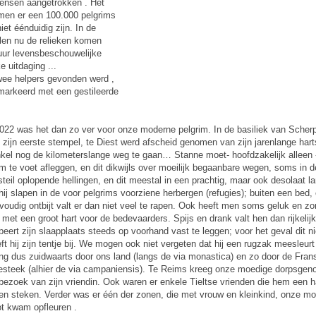
mensen aangetrokken . Het
omen er een 100.000 pelgrims
t éénduidig zijn. In de
len nu de relieken komen
uur levensbeschouwelijke
 uitdaging ...
wee helpers gevonden werd ,
markeerd met een gestileerde
022 was het dan zo ver voor onze moderne pelgrim. In de basiliek van Scher
zijn eerste stempel, te Diest werd afscheid genomen van zijn jarenlange hart
nkel nog de kilometerslange weg te gaan… Stanne moet- hoofdzakelijk alleen 
km te voet afleggen, en dit dikwijls over moeilijk begaanbare wegen, soms in 
 steil oplopende hellingen, en dit meestal in een prachtig, maar ook desolaat l
j slapen in de voor pelgrims voorziene herbergen (refugies); buiten een bed
oudig ontbijt valt er dan niet veel te rapen. Ook heeft men soms geluk en zo
 met een groot hart voor de bedevaarders. Spijs en drank valt hen dan rijkelijk
eert zijn slaapplaats steeds op voorhand vast te leggen; voor het geval dit n
ft hij zijn tentje bij. We mogen ook niet vergeten dat hij een rugzak meesleur
ing dus zuidwaarts door ons land (langs de via monastica) en zo door de Fran
teek (alhier de via campaniensis). Te Reims kreeg onze moedige dorpsgeno
bezoek van zijn vriendin. Ook waren er enkele Tieltse vrienden die hem een h
n steken. Verder was er één der zonen, die met vrouw en kleinkind, onze m
t kwam opfleuren .