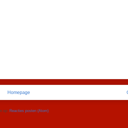
Homepage
n op:
Reacties posten (Atom)