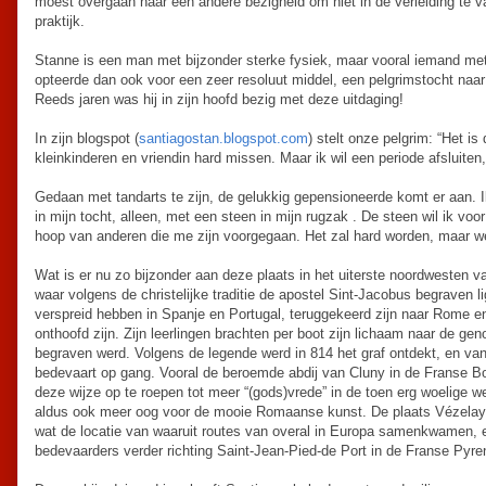
moest overgaan naar een andere bezigheid om niet in de verleiding te val
praktijk.
Stanne is een man met bijzonder sterke fysiek, maar vooral iemand met 
opteerde dan ook voor een zeer resoluut middel, een pelgrimstocht naa
Reeds jaren was hij in zijn hoofd bezig met deze uitdaging!
In zijn blogspot (
santiagostan.blogspot.com
) stelt onze pelgrim: “Het is
kleinkinderen en vriendin hard missen. Maar ik wil een periode afsluiten
Gedaan met tandarts te zijn, de gelukkig gepensioneerde komt er aan. Ik
in mijn tocht, alleen, met een steen in mijn rugzak . De steen wil ik vo
hoop van anderen die me zijn voorgegaan. Het zal hard worden, maar we
Wat is er nu zo bijzonder aan deze plaats in het uiterste noordwesten v
waar volgens de christelijke traditie de apostel Sint-Jacobus begraven lig
verspreid hebben in Spanje en Portugal, teruggekeerd zijn naar Rome en
onthoofd zijn. Zijn leerlingen brachten per boot zijn lichaam naar de ge
begraven werd. Volgens de legende werd in 814 het graf ontdekt, en v
bedevaart op gang. Vooral de beroemde abdij van Cluny in de Franse B
deze wijze op te roepen tot meer “(gods)vrede” in de toen erg woelige 
aldus ook meer oog voor de mooie Romaanse kunst. De plaats Vézelay 
wat de locatie van waaruit routes van overal in Europa samenkwamen, e
bedevaarders verder richting Saint-Jean-Pied-de Port in de Franse Pyre