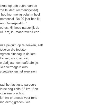
apzaal op een zucht van de
“de lauden” (ochtendgebed)
Ik heb hier menig pelgrim heel
enomenaal. Na 20 jaar heb ik
n. Onvergetelijk .”
tes. Hij koos natuurlijk de
(900Km) is, maar tevens een
nze pelgrim op te zoeken, zelf
ddelen die toelaten
goten dinsdag in de late
ltenaar, voorzien van
 abdij aan een cafétafeltje
kilo’s vermagerd was.
rzettelijk en het weerzien
aal het lastigste parcours
ierde dag zelfs 32 km. Een
ogne een prachtig
den we er steeds voor rond
ting dertig graden. We