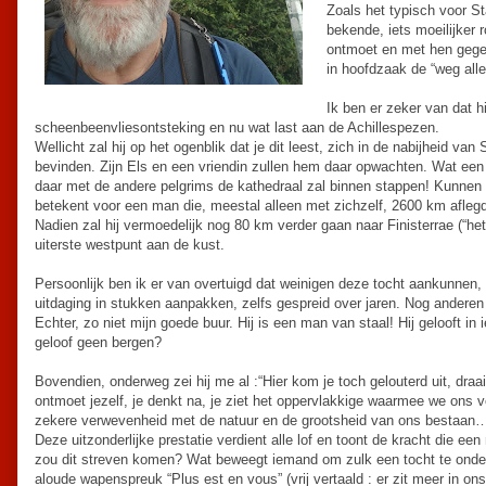
Zoals het typisch voor St
bekende, iets moeilijker r
ontmoet en met hen gegete
in hoofdzaak de “weg alle
Ik ben er zeker van dat h
scheenbeenvliesontsteking en nu wat last aan de Achillespezen.
Wellicht zal hij op het ogenblik dat je dit leest, zich in de nabijheid va
bevinden. Zijn Els en een vriendin zullen hem daar opwachten. Wat een on
daar met de andere pelgrims de kathedraal zal binnen stappen! Kunnen 
betekent voor een man die, meestal alleen met zichzelf, 2600 km afle
Nadien zal hij vermoedelijk nog 80 km verder gaan naar Finisterrae (“het
uiterste westpunt aan de kust.
Persoonlijk ben ik er van overtuigd dat weinigen deze tocht aankunnen,
uitdaging in stukken aanpakken, zelfs gespreid over jaren. Nog anderen 
Echter, zo niet mijn goede buur. Hij is een man van staal! Hij gelooft in i
geloof geen bergen?
Bovendien, onderweg zei hij me al :“Hier kom je toch gelouterd uit, draai
ontmoet jezelf, je denkt na, je ziet het oppervlakkige waarmee we ons ve
zekere verwevenheid met de natuur en de grootsheid van ons bestaan…
Deze uitzonderlijke prestatie verdient alle lof en toont de kracht die ee
zou dit streven komen? Wat beweegt iemand om zulk een tocht te onder
aloude wapenspreuk “Plus est en vous” (vrij vertaald : er zit meer in o